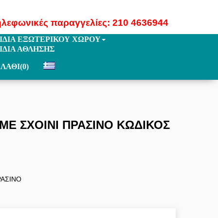
ηλεφωνικές παραγγελίες: 210 4636944
ΙΔΙΑ ΕΞΩΤΕΡΙΚΟΥ ΧΩΡΟΥ
ΙΔΙΑ ΑΘΛΗΣΗΣ
ΛΑΘΙ
(0)
 ΜΕ ΣΧΟΙΝΙ ΠΡΑΣΙΝΟ ΚΩΔΙΚΟΣ
ΡΑΣΙΝΟ