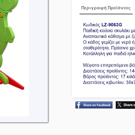
Περιγραφή Προϊόντος